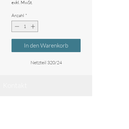
exkl. MwSt.
Anzahl
*
In den Warenkorb
Netzteil 320/24
Kontakt
____________________________________
Cream Creator
High Tech Solutions GmbH
Im Schollengarten 19