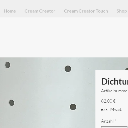
Home
Cream Creator
Cream Creator Touch
Shop
Dichtu
Artikelnumm
Preis
82,00 €
exkl. MwSt.
Anzahl
*